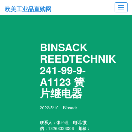
欧美工业品直购网
Toggl
navig
BINSACK
REEDTECHNIK
241-99-9-
A1123 簧
片继电器
2022/5/10
Binsack
联系人：
张经理
电话/微
信：
13268333006
邮箱：