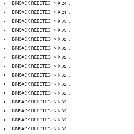
BINSACK REEDTECHNIK 24...
BINSACK REEDTECHNIK 21...
BINSACK REEDTECHNIK 33...
BINSACK REEDTECHNIK 33...
BINSACK REEDTECHNIK 32...
BINSACK REEDTECHNIK 32...
BINSACK REEDTECHNIK 32...
BINSACK REEDTECHNIK 32...
BINSACK REEDTECHNIK 32...
BINSACK REEDTECHNIK 32...
BINSACK REEDTECHNIK 32...
BINSACK REEDTECHNIK 32...
BINSACK REEDTECHNIK 32...
BINSACK REEDTECHNIK 32...
BINSACK REEDTECHNIK 32...