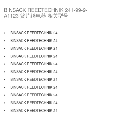
BINSACK REEDTECHNIK 241-99-9-
A1123 簧片继电器 相关型号
BINSACK REEDTECHNIK 24...
BINSACK REEDTECHNIK 24...
BINSACK REEDTECHNIK 24...
BINSACK REEDTECHNIK 24...
BINSACK REEDTECHNIK 24...
BINSACK REEDTECHNIK 24...
BINSACK REEDTECHNIK 24...
BINSACK REEDTECHNIK 24...
BINSACK REEDTECHNIK 24...
BINSACK REEDTECHNIK 24...
BINSACK REEDTECHNIK 24...