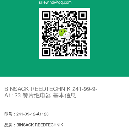
siliewind@qq.com
BINSACK REEDTECHNIK 241-99-9-
A1123 簧片继电器 基本信息
型号：241-99-12-A1123
品牌：BINSACK REEDTECHNIK