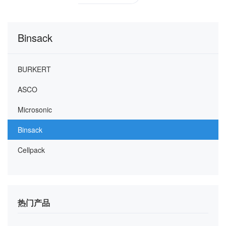
Binsack
BURKERT
ASCO
Microsonic
Binsack
Cellpack
热门产品