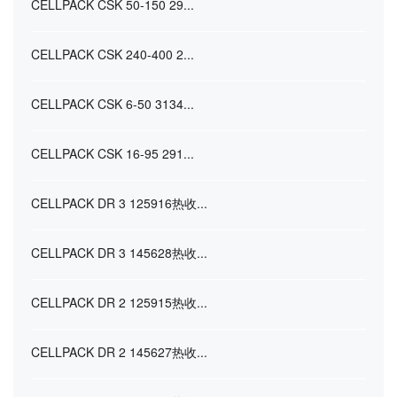
CELLPACK CSK 50-150 29...
CELLPACK CSK 240-400 2...
CELLPACK CSK 6-50 3134...
CELLPACK CSK 16-95 291...
CELLPACK DR 3 125916热收...
CELLPACK DR 3 145628热收...
CELLPACK DR 2 125915热收...
CELLPACK DR 2 145627热收...