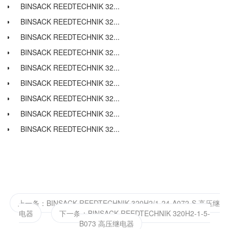
BINSACK REEDTECHNIK 32...
BINSACK REEDTECHNIK 32...
BINSACK REEDTECHNIK 32...
BINSACK REEDTECHNIK 32...
BINSACK REEDTECHNIK 32...
BINSACK REEDTECHNIK 32...
BINSACK REEDTECHNIK 32...
BINSACK REEDTECHNIK 32...
BINSACK REEDTECHNIK 32...
上一条：BINSACK REEDTECHNIK 320H2/1-24-A072-S 高压继
电器
下一条：BINSACK REEDTECHNIK 320H2-1-5-
B073 高压继电器