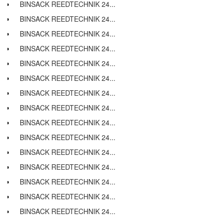
BINSACK REEDTECHNIK 24...
BINSACK REEDTECHNIK 24...
BINSACK REEDTECHNIK 24...
BINSACK REEDTECHNIK 24...
BINSACK REEDTECHNIK 24...
BINSACK REEDTECHNIK 24...
BINSACK REEDTECHNIK 24...
BINSACK REEDTECHNIK 24...
BINSACK REEDTECHNIK 24...
BINSACK REEDTECHNIK 24...
BINSACK REEDTECHNIK 24...
BINSACK REEDTECHNIK 24...
BINSACK REEDTECHNIK 24...
BINSACK REEDTECHNIK 24...
BINSACK REEDTECHNIK 24...