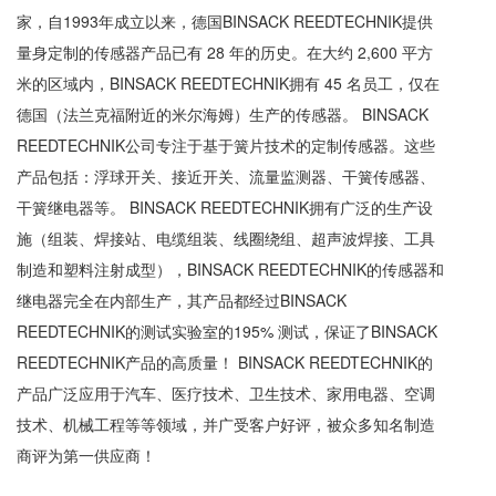
家，自1993年成立以来，德国BINSACK REEDTECHNIK提供
量身定制的传感器产品已有 28 年的历史。在大约 2,600 平方
米的区域内，BINSACK REEDTECHNIK拥有 45 名员工，仅在
德国（法兰克福附近的米尔海姆）生产的传感器。 BINSACK
REEDTECHNIK公司专注于基于簧片技术的定制传感器。这些
产品包括：浮球开关、接近开关、流量监测器、干簧传感器、
干簧继电器等。 BINSACK REEDTECHNIK拥有广泛的生产设
施（组装、焊接站、电缆组装、线圈绕组、超声波焊接、工具
制造和塑料注射成型），BINSACK REEDTECHNIK的传感器和
继电器完全在内部生产，其产品都经过BINSACK
REEDTECHNIK的测试实验室的195% 测试，保证了BINSACK
REEDTECHNIK产品的高质量！ BINSACK REEDTECHNIK的
产品广泛应用于汽车、医疗技术、卫生技术、家用电器、空调
技术、机械工程等等领域，并广受客户好评，被众多知名制造
商评为第一供应商！