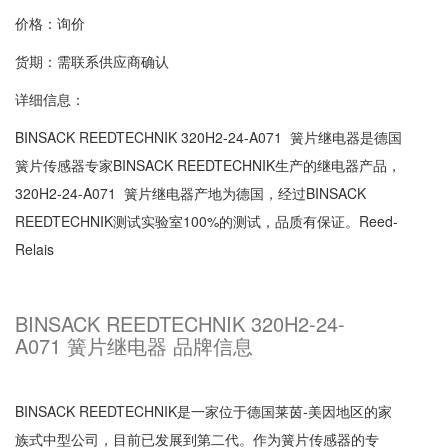
价格：询价
货期：需联系供应商确认
详细信息：
BINSACK REEDTECHNIK 320H2-24-A071 簧片继电器是德国
簧片传感器专家BINSACK REEDTECHNIK生产的继电器产品，
320H2-24-A071 簧片继电器产地为德国，经过BINSACK
REEDTECHNIK测试实验室100%的测试，品质有保证。Reed-
Relais
BINSACK REEDTECHNIK 320H2-24-
A071 簧片继电器 品牌信息
BINSACK REEDTECHNIK是一家位于德国莱茵-美因地区的家
族式中型公司，目前已发展到第二代。作为簧片传感器的专