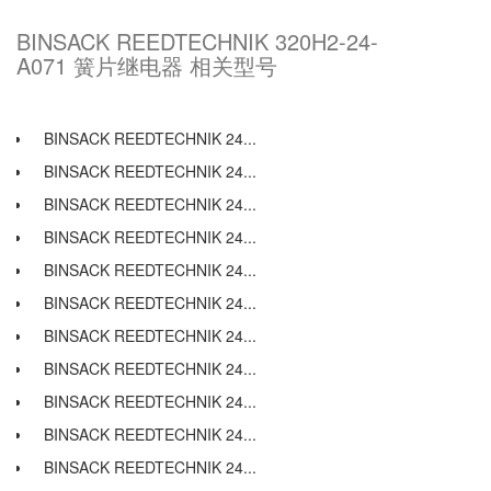
BINSACK REEDTECHNIK 320H2-24-
A071 簧片继电器 相关型号
BINSACK REEDTECHNIK 24...
BINSACK REEDTECHNIK 24...
BINSACK REEDTECHNIK 24...
BINSACK REEDTECHNIK 24...
BINSACK REEDTECHNIK 24...
BINSACK REEDTECHNIK 24...
BINSACK REEDTECHNIK 24...
BINSACK REEDTECHNIK 24...
BINSACK REEDTECHNIK 24...
BINSACK REEDTECHNIK 24...
BINSACK REEDTECHNIK 24...